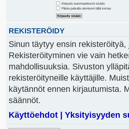
Kirjaudu automaattisesti sisään.
Piilota paikalla olemiseni tällä kertaa
REKISTERÖIDY
Sinun täytyy ensin rekisteröityä, j
Rekisteröityminen vie vain hetken
mahdollisuuksia. Sivuston ylläpit
rekisteröityneille käyttäjille. Mui
käytännöt ennen kirjautumista. 
säännöt.
Käyttöehdot
|
Yksityisyyden s