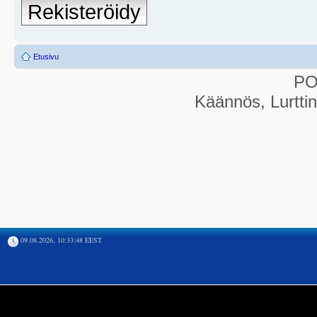
Rekisteröidy
Etusivu
P
Käännös, Lurtti
09.08.2026, 10:33:48 EEST