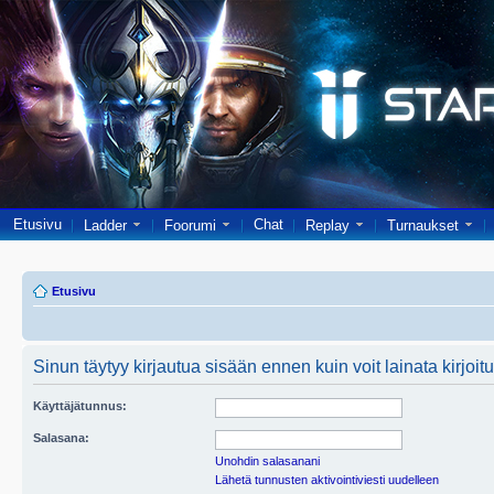
Etusivu
Chat
Ladder
Foorumi
Replay
Turnaukset
Etusivu
Sinun täytyy kirjautua sisään ennen kuin voit lainata kirjoitu
Käyttäjätunnus:
Salasana:
Unohdin salasanani
Lähetä tunnusten aktivointiviesti uudelleen