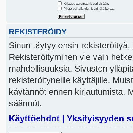
Kirjaudu automaattisesti sisään.
Piilota paikalla olemiseni tällä kertaa
REKISTERÖIDY
Sinun täytyy ensin rekisteröityä, j
Rekisteröityminen vie vain hetken
mahdollisuuksia. Sivuston ylläpit
rekisteröityneille käyttäjille. Mui
käytännöt ennen kirjautumista. 
säännöt.
Käyttöehdot
|
Yksityisyyden s