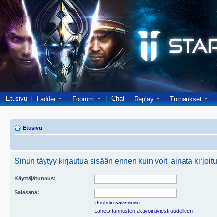
Etusivu
Chat
Ladder
Foorumi
Replay
Turnaukset
Etusivu
Sinun täytyy kirjautua sisään ennen kuin voit lainata kirjoitu
Käyttäjätunnus:
Salasana:
Unohdin salasanani
Lähetä tunnusten aktivointiviesti uudelleen