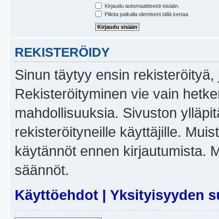
Kirjaudu automaattisesti sisään.
Piilota paikalla olemiseni tällä kertaa
REKISTERÖIDY
Sinun täytyy ensin rekisteröityä, j
Rekisteröityminen vie vain hetken
mahdollisuuksia. Sivuston ylläpit
rekisteröityneille käyttäjille. Mui
käytännöt ennen kirjautumista. 
säännöt.
Käyttöehdot
|
Yksityisyyden s