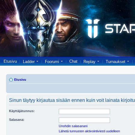
Etusivu
Chat
Ladder
Foorumi
Replay
Turnaukset
Etusivu
Sinun täytyy kirjautua sisään ennen kuin voit lainata kirjoitu
Käyttäjätunnus:
Salasana:
Unohdin salasanani
Lähetä tunnusten aktivointiviesti uudelleen