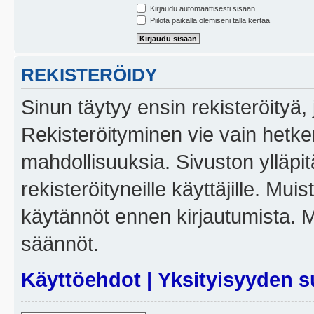
Kirjaudu automaattisesti sisään.
Piilota paikalla olemiseni tällä kertaa
REKISTERÖIDY
Sinun täytyy ensin rekisteröityä, j
Rekisteröityminen vie vain hetken
mahdollisuuksia. Sivuston ylläpit
rekisteröityneille käyttäjille. Mui
käytännöt ennen kirjautumista. 
säännöt.
Käyttöehdot
|
Yksityisyyden s