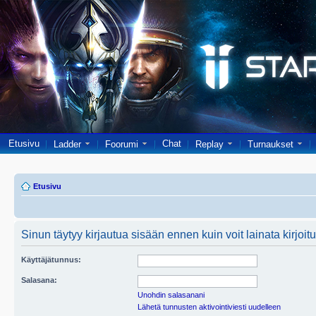
Etusivu
Chat
Ladder
Foorumi
Replay
Turnaukset
Etusivu
Sinun täytyy kirjautua sisään ennen kuin voit lainata kirjoitu
Käyttäjätunnus:
Salasana:
Unohdin salasanani
Lähetä tunnusten aktivointiviesti uudelleen