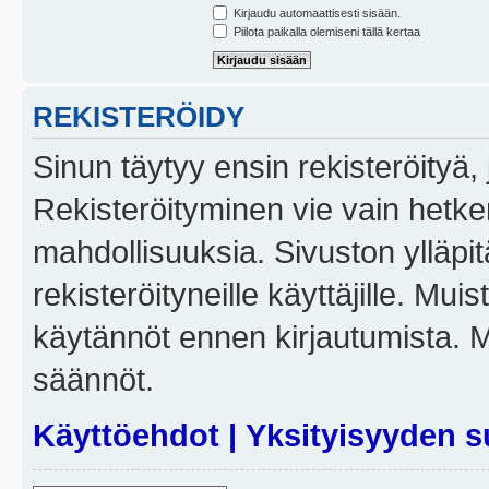
Kirjaudu automaattisesti sisään.
Piilota paikalla olemiseni tällä kertaa
REKISTERÖIDY
Sinun täytyy ensin rekisteröityä, j
Rekisteröityminen vie vain hetken
mahdollisuuksia. Sivuston ylläpit
rekisteröityneille käyttäjille. Mui
käytännöt ennen kirjautumista. 
säännöt.
Käyttöehdot
|
Yksityisyyden s