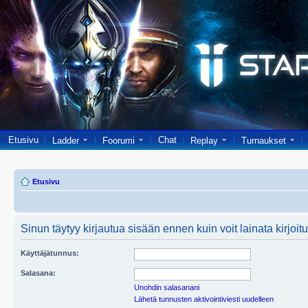
Etusivu
Chat
Ladder
Foorumi
Replay
Turnaukset
Etusivu
Sinun täytyy kirjautua sisään ennen kuin voit lainata kirjoitu
Käyttäjätunnus:
Salasana:
Unohdin salasanani
Lähetä tunnusten aktivointiviesti uudelleen