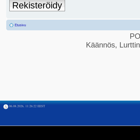
Rekisteröidy
Etusivu
P
Käännös, Lurtti
06.08.2026, 11:26:22 EEST