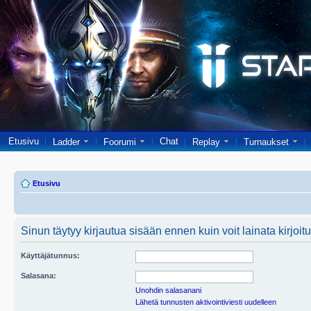
Etusivu
Chat
Ladder
Foorumi
Replay
Turnaukset
Etusivu
Sinun täytyy kirjautua sisään ennen kuin voit lainata kirjoitu
Käyttäjätunnus:
Salasana:
Unohdin salasanani
Lähetä tunnusten aktivointiviesti uudelleen