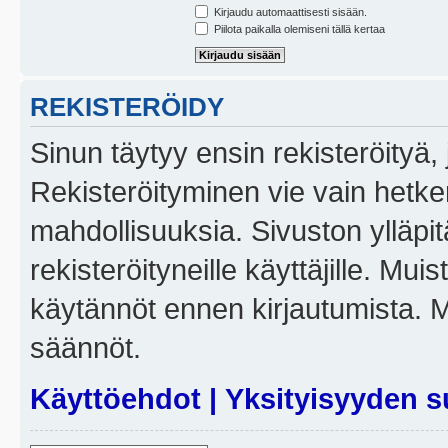
Kirjaudu automaattisesti sisään.
Piilota paikalla olemiseni tällä kertaa
REKISTERÖIDY
Sinun täytyy ensin rekisteröityä, j
Rekisteröityminen vie vain hetken
mahdollisuuksia. Sivuston ylläpit
rekisteröityneille käyttäjille. Mui
käytännöt ennen kirjautumista. 
säännöt.
Käyttöehdot
|
Yksityisyyden s