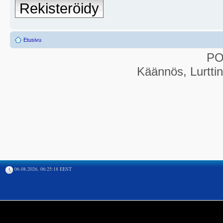
Rekisteröidy
Etusivu
P
Käännös, Lurtti
06.08.2026, 06:25:18 EEST