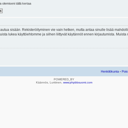
la olemiseni tällä kertaa
kirjautua sisään. Rekisteröityminen vie vain hetken, mutta antaa sinulle lisää mahdol
e. Muista lukea käyttöehtomme ja siihen liittyvät käytännöt ennen kirjautumista. Mui
Henkilökunta
•
Pois
POWERED_BY
Käännös, Lurttinen,
www.phpbbsuomi.com