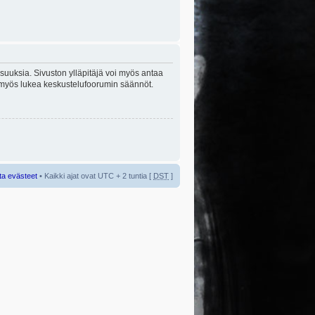
lisuuksia. Sivuston ylläpitäjä voi myös antaa
sta myös lukea keskustelufoorumin säännöt.
ta evästeet
• Kaikki ajat ovat UTC + 2 tuntia [
DST
]