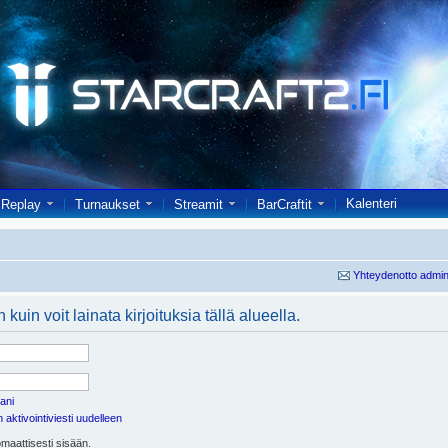
Kalenteri
Replay
Turnaukset
Streamit
BarCraftit
Yhteydenotto admin
kuin voit lainata kirjoituksia tällä alueella.
ani
aktivointiviesti uudelleen
maattisesti sisään.