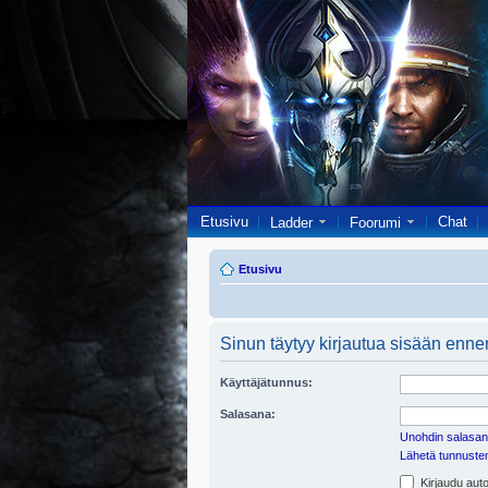
Etusivu
Chat
Ladder
Foorumi
Etusivu
Sinun täytyy kirjautua sisään ennen 
Käyttäjätunnus:
Salasana:
Unohdin salasan
Lähetä tunnusten 
Kirjaudu auto