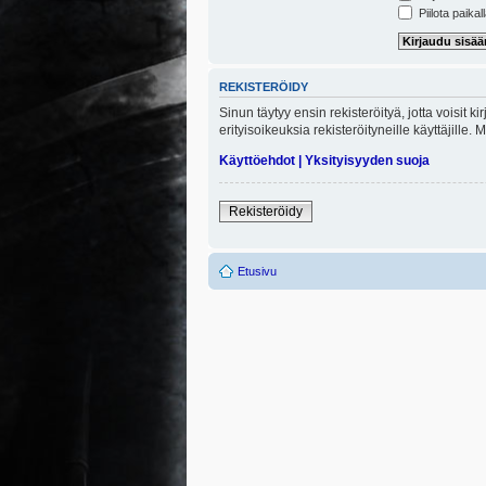
Piilota paikal
REKISTERÖIDY
Sinun täytyy ensin rekisteröityä, jotta voisit 
erityisoikeuksia rekisteröityneille käyttäjill
Käyttöehdot
|
Yksityisyyden suoja
Rekisteröidy
Etusivu