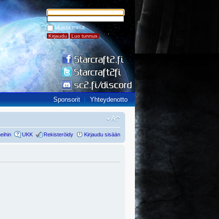
Muista minut
Sponsorit
Yhteydenotto
eihin
UKK
Rekisteröidy
Kirjaudu sisään