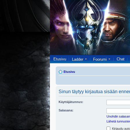
Etusivu
Chat
Ladder
Foorumi
Etusivu
Sinun täytyy kirjautua sisään ennen 
Käyttäjätunnus:
Salasana:
Unohdin salasan
Lähetä tunnusten 
Kirjaudu auto