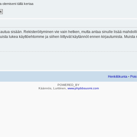
la olemiseni tällä kertaa
kirjautua sisään. Rekisteröityminen vie vain hetken, mutta antaa sinulle lisää mahdol
e. Muista lukea käyttöehtomme ja siihen liittyvät käytännöt ennen kirjautumista. Mui
Henkilökunta
•
Pois
POWERED_BY
Käännös, Lurttinen,
www.phpbbsuomi.com