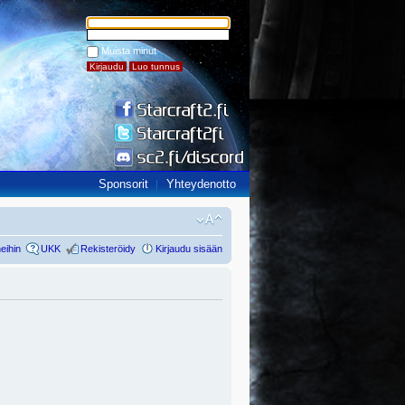
Muista minut
Sponsorit
Yhteydenotto
eihin
UKK
Rekisteröidy
Kirjaudu sisään