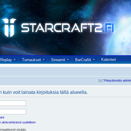
Kalenteri
Replay
Turnaukset
Streamit
BarCraftit
Yhteydenotto admin
kuin voit lainata kirjoituksia tällä alueella.
ani
aktivointiviesti uudelleen
maattisesti sisään.