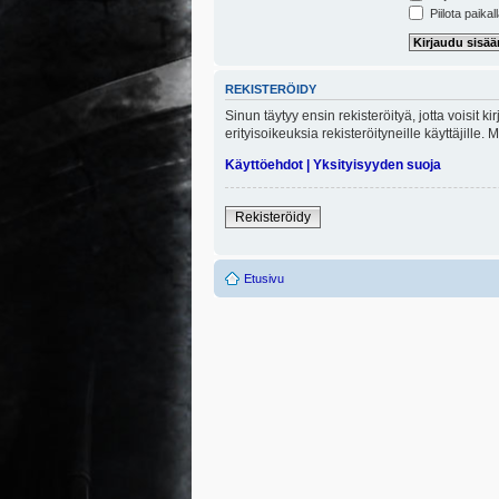
Piilota paikal
REKISTERÖIDY
Sinun täytyy ensin rekisteröityä, jotta voisit 
erityisoikeuksia rekisteröityneille käyttäjill
Käyttöehdot
|
Yksityisyyden suoja
Rekisteröidy
Etusivu