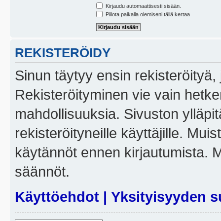
Kirjaudu automaattisesti sisään.
Piilota paikalla olemiseni tällä kertaa
REKISTERÖIDY
Sinun täytyy ensin rekisteröityä, j
Rekisteröityminen vie vain hetken
mahdollisuuksia. Sivuston ylläpit
rekisteröityneille käyttäjille. Mui
käytännöt ennen kirjautumista. 
säännöt.
Käyttöehdot
|
Yksityisyyden s