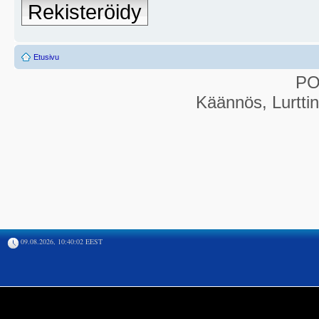
Rekisteröidy
Etusivu
P
Käännös, Lurtti
09.08.2026, 10:40:02 EEST