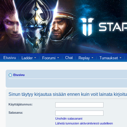
Etusivu
Chat
Ladder
Foorumi
Replay
Turnaukset
Etusivu
Sinun täytyy kirjautua sisään ennen kuin voit lainata kirjoitu
Käyttäjätunnus:
Salasana:
Unohdin salasanani
Lähetä tunnusten aktivointiviesti uudelleen