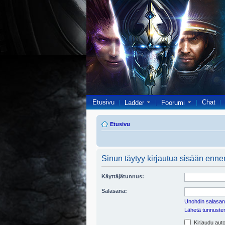
Etusivu
Chat
Ladder
Foorumi
Etusivu
Sinun täytyy kirjautua sisään ennen 
Käyttäjätunnus:
Salasana:
Unohdin salasan
Lähetä tunnusten 
Kirjaudu auto