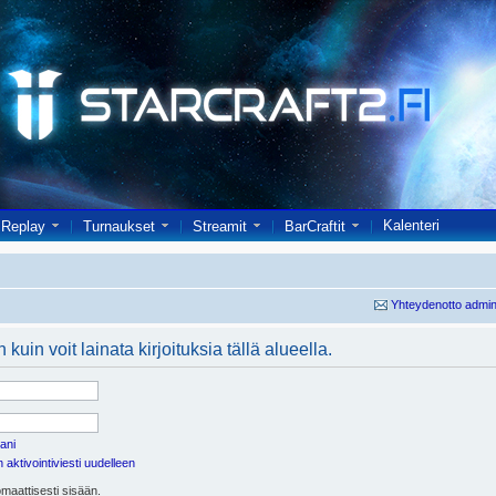
Kalenteri
Replay
Turnaukset
Streamit
BarCraftit
Yhteydenotto admin
kuin voit lainata kirjoituksia tällä alueella.
ani
aktivointiviesti uudelleen
maattisesti sisään.