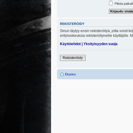
Piilota paikal
REKISTERÖIDY
Sinun täytyy ensin rekisteröityä, jotta voisit 
erityisoikeuksia rekisteröityneille käyttäjill
Käyttöehdot
|
Yksityisyyden suoja
Rekisteröidy
Etusivu