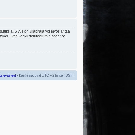
lisuuksia. Sivuston ylläpitäjä voi myös antaa
sta myös lukea keskustelufoorumin säännöt.
ta evästeet
• Kaikki ajat ovat UTC + 2 tuntia [
DST
]