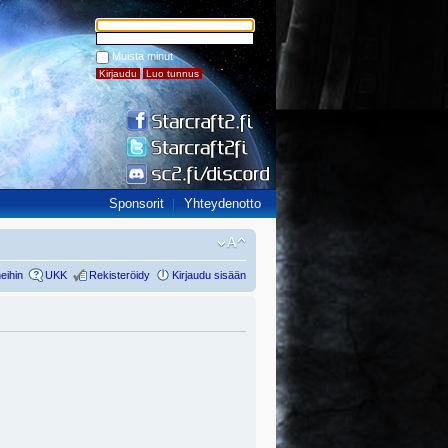
Muista minut
Sponsorit
Yhteydenotto
eihin
UKK
Rekisteröidy
Kirjaudu sisään