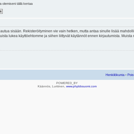
la olemiseni tällä kertaa
kirjautua sisään. Rekisteröityminen vie vain hetken, mutta antaa sinulle lisää mahdol
e. Muista lukea käyttöehtomme ja siihen liittyvät käytännöt ennen kirjautumista. Mui
Henkilökunta
•
Pois
POWERED_BY
Käännös, Lurttinen,
www.phpbbsuomi.com