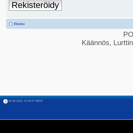
Rekisteröidy
Etusivu
P
Käännös, Lurtti
06.08.2026, 03:49:07 EEST