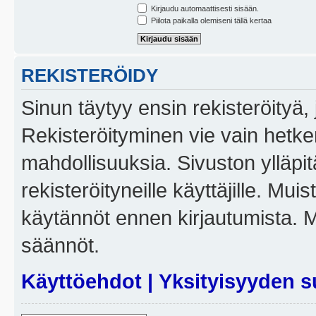
Kirjaudu automaattisesti sisään.
Piilota paikalla olemiseni tällä kertaa
REKISTERÖIDY
Sinun täytyy ensin rekisteröityä, j
Rekisteröityminen vie vain hetken
mahdollisuuksia. Sivuston ylläpit
rekisteröityneille käyttäjille. Mui
käytännöt ennen kirjautumista. 
säännöt.
Käyttöehdot
|
Yksityisyyden s