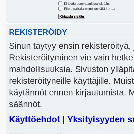
Kirjaudu automaattisesti sisään.
Piilota paikalla olemiseni tällä kertaa
REKISTERÖIDY
Sinun täytyy ensin rekisteröityä, j
Rekisteröityminen vie vain hetken
mahdollisuuksia. Sivuston ylläpit
rekisteröityneille käyttäjille. Mui
käytännöt ennen kirjautumista. 
säännöt.
Käyttöehdot
|
Yksityisyyden s