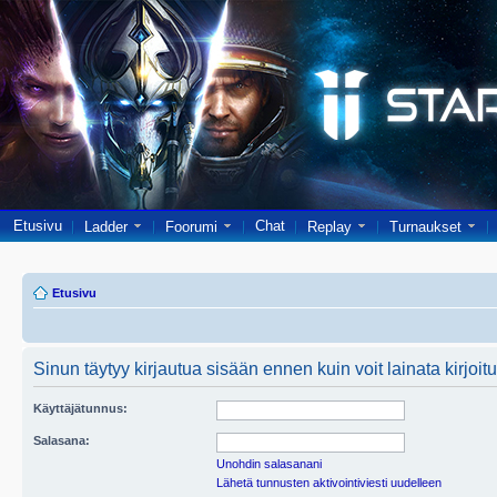
Etusivu
Chat
Ladder
Foorumi
Replay
Turnaukset
Etusivu
Sinun täytyy kirjautua sisään ennen kuin voit lainata kirjoitu
Käyttäjätunnus:
Salasana:
Unohdin salasanani
Lähetä tunnusten aktivointiviesti uudelleen