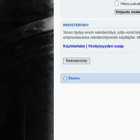
Piilota paikal
REKISTERÖIDY
Sinun täytyy ensin rekisteröityä, jotta voisit 
erityisoikeuksia rekisteröityneille käyttäjill
Käyttöehdot
|
Yksityisyyden suoja
Rekisteröidy
Etusivu