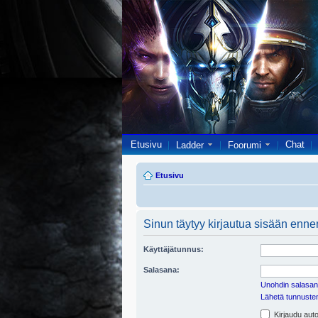
Etusivu
Chat
Ladder
Foorumi
Etusivu
Sinun täytyy kirjautua sisään ennen 
Käyttäjätunnus:
Salasana:
Unohdin salasan
Lähetä tunnusten 
Kirjaudu auto