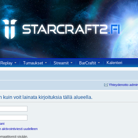
Kalenteri
Replay
Turnaukset
Streamit
BarCraftit
Yhteydenotto admin
kuin voit lainata kirjoituksia tällä alueella.
ani
aktivointiviesti uudelleen
maattisesti sisään.