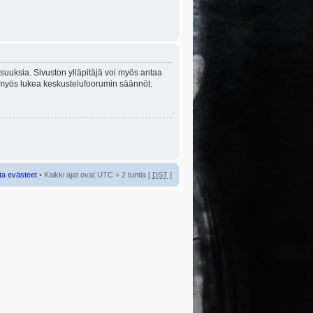
lisuuksia. Sivuston ylläpitäjä voi myös antaa
sta myös lukea keskustelufoorumin säännöt.
ta evästeet
• Kaikki ajat ovat UTC + 2 tuntia [
DST
]