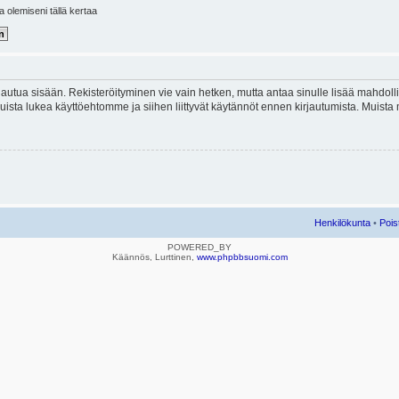
la olemiseni tällä kertaa
kirjautua sisään. Rekisteröityminen vie vain hetken, mutta antaa sinulle lisää mahdol
e. Muista lukea käyttöehtomme ja siihen liittyvät käytännöt ennen kirjautumista. Mui
Henkilökunta
•
Pois
POWERED_BY
Käännös, Lurttinen,
www.phpbbsuomi.com