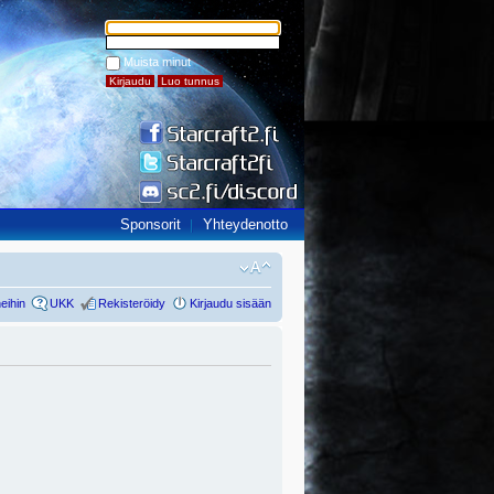
Muista minut
Sponsorit
Yhteydenotto
eihin
UKK
Rekisteröidy
Kirjaudu sisään