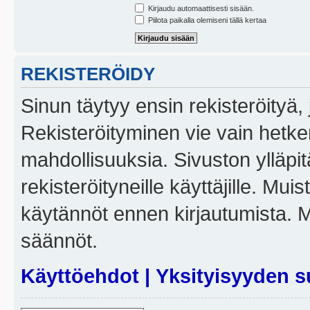
Kirjaudu automaattisesti sisään.
Piilota paikalla olemiseni tällä kertaa
REKISTERÖIDY
Sinun täytyy ensin rekisteröityä, j
Rekisteröityminen vie vain hetken
mahdollisuuksia. Sivuston ylläpit
rekisteröityneille käyttäjille. Mui
käytännöt ennen kirjautumista. 
säännöt.
Käyttöehdot
|
Yksityisyyden s