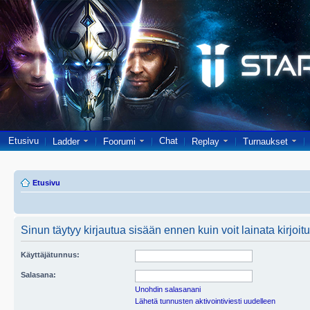
Etusivu
Chat
Ladder
Foorumi
Replay
Turnaukset
Etusivu
Sinun täytyy kirjautua sisään ennen kuin voit lainata kirjoitu
Käyttäjätunnus:
Salasana:
Unohdin salasanani
Lähetä tunnusten aktivointiviesti uudelleen