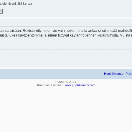
la olemiseni tällä kertaa
kirjautua sisään. Rekisteröityminen vie vain hetken, mutta antaa sinulle lisää mahdol
e. Muista lukea käyttöehtomme ja siihen liittyvät käytännöt ennen kirjautumista. Mui
Henkilökunta
•
Pois
POWERED_BY
Käännös, Lurttinen,
www.phpbbsuomi.com