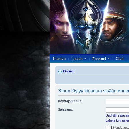
Etusivu
Chat
Ladder
Foorumi
Etusivu
Sinun täytyy kirjautua sisään ennen 
Käyttäjätunnus:
Salasana:
Unohdin salasan
Lähetä tunnusten 
Kirjaudu auto