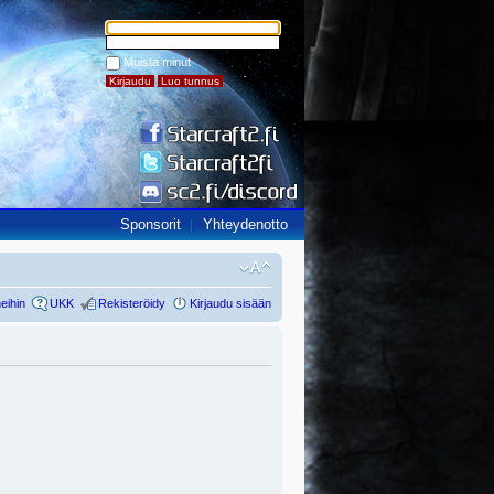
Muista minut
Sponsorit
Yhteydenotto
eihin
UKK
Rekisteröidy
Kirjaudu sisään