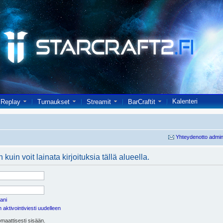
Kalenteri
Replay
Turnaukset
Streamit
BarCraftit
Yhteydenotto admin
kuin voit lainata kirjoituksia tällä alueella.
ani
aktivointiviesti uudelleen
maattisesti sisään.