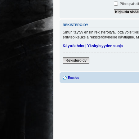
Piilota paikal
REKISTERÖIDY
Sinun täytyy ensin rekisteröityä, jotta voisit 
erityisoikeuksia rekisteröityneille käyttäjill
Käyttöehdot
|
Yksityisyyden suoja
Rekisteröidy
Etusivu