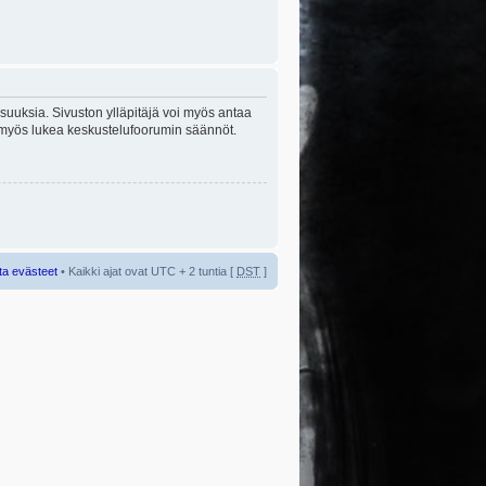
lisuuksia. Sivuston ylläpitäjä voi myös antaa
sta myös lukea keskustelufoorumin säännöt.
ta evästeet
• Kaikki ajat ovat UTC + 2 tuntia [
DST
]