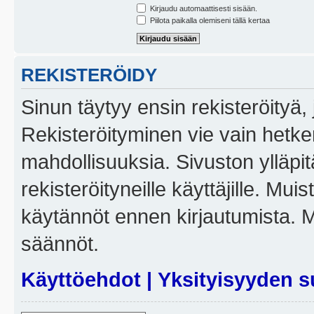
Kirjaudu automaattisesti sisään.
Piilota paikalla olemiseni tällä kertaa
REKISTERÖIDY
Sinun täytyy ensin rekisteröityä, j
Rekisteröityminen vie vain hetken
mahdollisuuksia. Sivuston ylläpit
rekisteröityneille käyttäjille. Mui
käytännöt ennen kirjautumista. 
säännöt.
Käyttöehdot
|
Yksityisyyden s