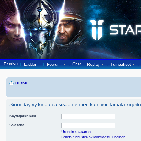
Etusivu
Chat
Ladder
Foorumi
Replay
Turnaukset
Etusivu
Sinun täytyy kirjautua sisään ennen kuin voit lainata kirjoitu
Käyttäjätunnus:
Salasana:
Unohdin salasanani
Lähetä tunnusten aktivointiviesti uudelleen