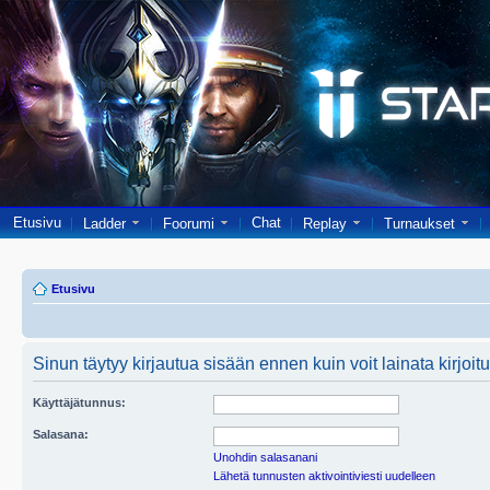
Etusivu
Chat
Ladder
Foorumi
Replay
Turnaukset
Etusivu
Sinun täytyy kirjautua sisään ennen kuin voit lainata kirjoitu
Käyttäjätunnus:
Salasana:
Unohdin salasanani
Lähetä tunnusten aktivointiviesti uudelleen