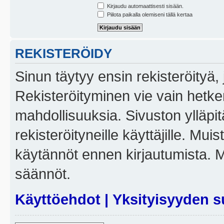
Kirjaudu automaattisesti sisään.
Piilota paikalla olemiseni tällä kertaa
REKISTERÖIDY
Sinun täytyy ensin rekisteröityä, j
Rekisteröityminen vie vain hetken
mahdollisuuksia. Sivuston ylläpit
rekisteröityneille käyttäjille. Mui
käytännöt ennen kirjautumista. 
säännöt.
Käyttöehdot
|
Yksityisyyden s