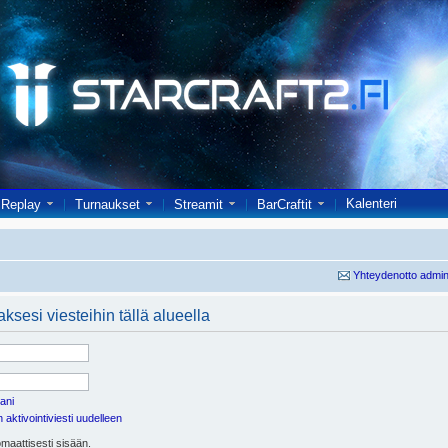
Kalenteri
Replay
Turnaukset
Streamit
BarCraftit
Yhteydenotto admin
ksesi viesteihin tällä alueella
ani
aktivointiviesti uudelleen
maattisesti sisään.