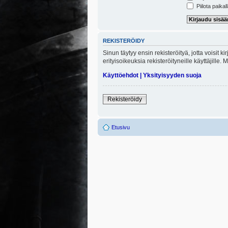
Piilota paikal
REKISTERÖIDY
Sinun täytyy ensin rekisteröityä, jotta voisit 
erityisoikeuksia rekisteröityneille käyttäjill
Käyttöehdot
|
Yksityisyyden suoja
Rekisteröidy
Etusivu