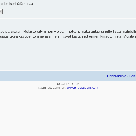
la olemiseni tällä kertaa
kirjautua sisään. Rekisteröityminen vie vain hetken, mutta antaa sinulle lisää mahdol
e. Muista lukea käyttöehtomme ja siihen liittyvät käytännöt ennen kirjautumista. Mui
Henkilökunta
•
Pois
POWERED_BY
Käännös, Lurttinen,
www.phpbbsuomi.com