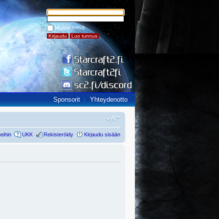
Muista minut
Sponsorit
Yhteydenotto
eihin
UKK
Rekisteröidy
Kirjaudu sisään