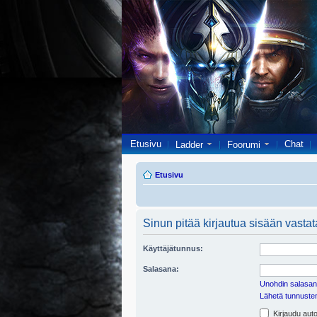
Etusivu
Chat
Ladder
Foorumi
Etusivu
Sinun pitää kirjautua sisään vastata
Käyttäjätunnus:
Salasana:
Unohdin salasan
Lähetä tunnusten 
Kirjaudu auto