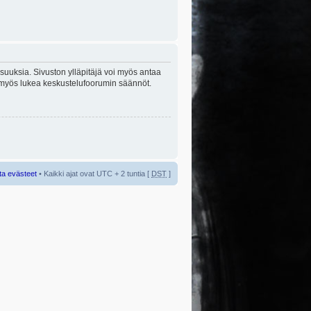
lisuuksia. Sivuston ylläpitäjä voi myös antaa
sta myös lukea keskustelufoorumin säännöt.
ta evästeet
• Kaikki ajat ovat UTC + 2 tuntia [
DST
]