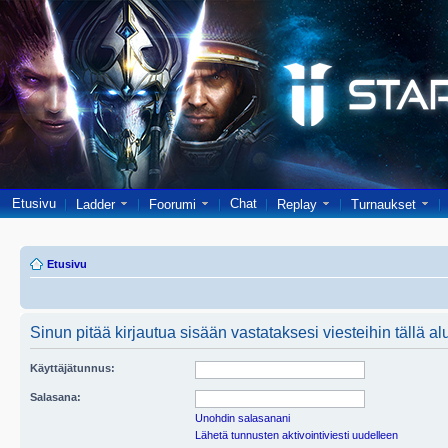
Etusivu
Chat
Ladder
Foorumi
Replay
Turnaukset
Etusivu
Sinun pitää kirjautua sisään vastataksesi viesteihin tällä al
Käyttäjätunnus:
Salasana:
Unohdin salasanani
Lähetä tunnusten aktivointiviesti uudelleen