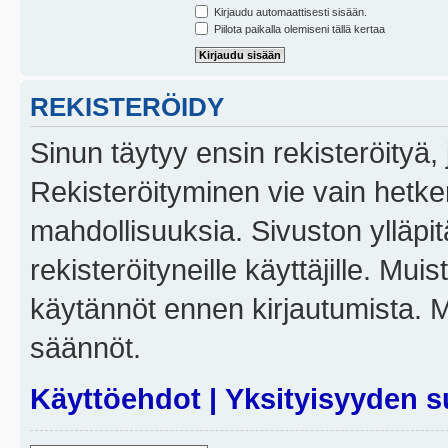
Kirjaudu automaattisesti sisään.
Piilota paikalla olemiseni tällä kertaa
REKISTERÖIDY
Sinun täytyy ensin rekisteröityä, j
Rekisteröityminen vie vain hetken
mahdollisuuksia. Sivuston ylläpit
rekisteröityneille käyttäjille. Mui
käytännöt ennen kirjautumista. 
säännöt.
Käyttöehdot
|
Yksityisyyden s