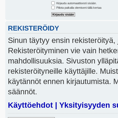
Kirjaudu automaattisesti sisään.
Piilota paikalla olemiseni tällä kertaa
REKISTERÖIDY
Sinun täytyy ensin rekisteröityä, j
Rekisteröityminen vie vain hetken
mahdollisuuksia. Sivuston ylläpit
rekisteröityneille käyttäjille. Mui
käytännöt ennen kirjautumista. 
säännöt.
Käyttöehdot
|
Yksityisyyden s