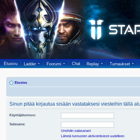
Etusivu
Chat
Ladder
Foorumi
Replay
Turnaukset
Etusivu
Sinun pitää kirjautua sisään vastataksesi viesteihin tällä al
Käyttäjätunnus:
Salasana:
Unohdin salasanani
Lähetä tunnusten aktivointiviesti uudelleen