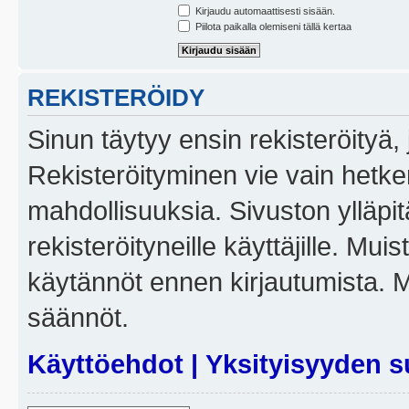
Kirjaudu automaattisesti sisään.
Piilota paikalla olemiseni tällä kertaa
REKISTERÖIDY
Sinun täytyy ensin rekisteröityä, j
Rekisteröityminen vie vain hetken
mahdollisuuksia. Sivuston ylläpit
rekisteröityneille käyttäjille. Mui
käytännöt ennen kirjautumista. 
säännöt.
Käyttöehdot
|
Yksityisyyden s