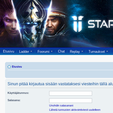
Etusivu
Chat
Ladder
Foorumi
Replay
Turnaukset
Etusivu
Sinun pitää kirjautua sisään vastataksesi viesteihin tällä al
Käyttäjätunnus:
Salasana:
Unohdin salasanani
Lähetä tunnusten aktivointiviesti uudelleen