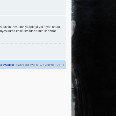
lisuuksia. Sivuston ylläpitäjä voi myös antaa
sta myös lukea keskustelufoorumin säännöt.
ta evästeet
• Kaikki ajat ovat UTC + 2 tuntia [
DST
]