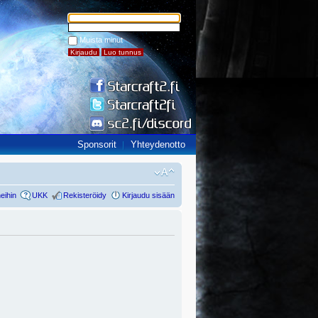
Muista minut
Sponsorit
Yhteydenotto
eihin
UKK
Rekisteröidy
Kirjaudu sisään