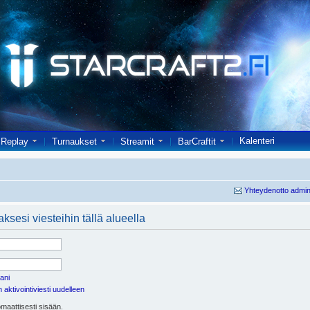
Kalenteri
Replay
Turnaukset
Streamit
BarCraftit
Yhteydenotto admin
ksesi viesteihin tällä alueella
ani
aktivointiviesti uudelleen
maattisesti sisään.