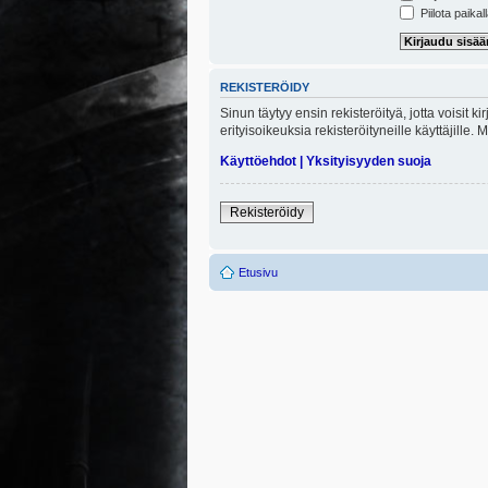
Piilota paikal
REKISTERÖIDY
Sinun täytyy ensin rekisteröityä, jotta voisit 
erityisoikeuksia rekisteröityneille käyttäjill
Käyttöehdot
|
Yksityisyyden suoja
Rekisteröidy
Etusivu