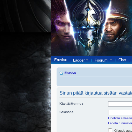
Etusivu
Chat
Ladder
Foorumi
Etusivu
Sinun pitää kirjautua sisään vastata
Käyttäjätunnus:
Salasana:
Unohdin salasan
Lähetä tunnusten 
Kirjaudu auto