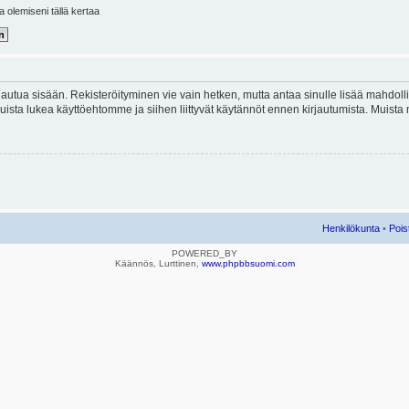
la olemiseni tällä kertaa
kirjautua sisään. Rekisteröityminen vie vain hetken, mutta antaa sinulle lisää mahdol
e. Muista lukea käyttöehtomme ja siihen liittyvät käytännöt ennen kirjautumista. Mui
Henkilökunta
•
Pois
POWERED_BY
Käännös, Lurttinen,
www.phpbbsuomi.com