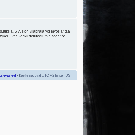
lisuuksia. Sivuston ylläpitäjä voi myös antaa
sta myös lukea keskustelufoorumin säännöt.
ta evästeet
• Kaikki ajat ovat UTC + 2 tuntia [
DST
]