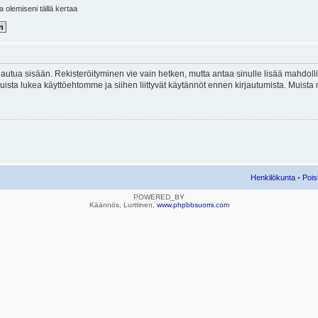
la olemiseni tällä kertaa
kirjautua sisään. Rekisteröityminen vie vain hetken, mutta antaa sinulle lisää mahdol
e. Muista lukea käyttöehtomme ja siihen liittyvät käytännöt ennen kirjautumista. Mui
Henkilökunta
•
Pois
POWERED_BY
Käännös, Lurttinen,
www.phpbbsuomi.com