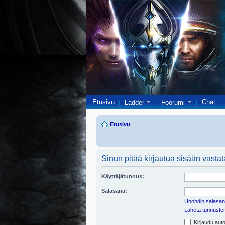
Etusivu
Chat
Ladder
Foorumi
Etusivu
Sinun pitää kirjautua sisään vastata
Käyttäjätunnus:
Salasana:
Unohdin salasan
Lähetä tunnusten 
Kirjaudu auto