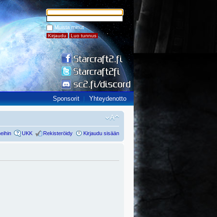
Muista minut
Sponsorit
Yhteydenotto
eihin
UKK
Rekisteröidy
Kirjaudu sisään