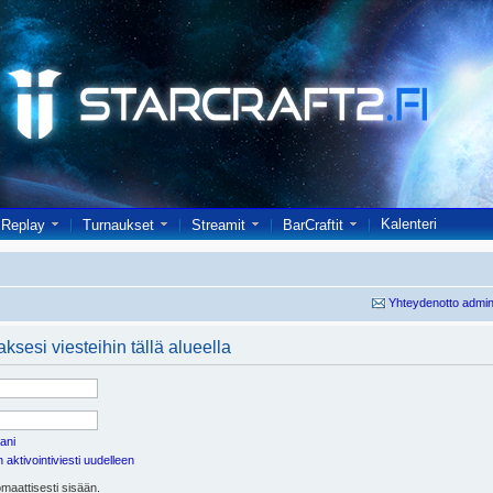
Kalenteri
Replay
Turnaukset
Streamit
BarCraftit
Yhteydenotto admin
ksesi viesteihin tällä alueella
ani
aktivointiviesti uudelleen
maattisesti sisään.