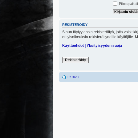
Piilota paikal
REKISTERÖIDY
Sinun täytyy ensin rekisteröityä, jotta voisit 
erityisoikeuksia rekisteröityneille käyttäjill
Käyttöehdot
|
Yksityisyyden suoja
Rekisteröidy
Etusivu