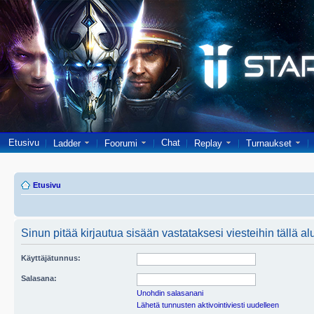
Etusivu
Chat
Ladder
Foorumi
Replay
Turnaukset
Etusivu
Sinun pitää kirjautua sisään vastataksesi viesteihin tällä al
Käyttäjätunnus:
Salasana:
Unohdin salasanani
Lähetä tunnusten aktivointiviesti uudelleen