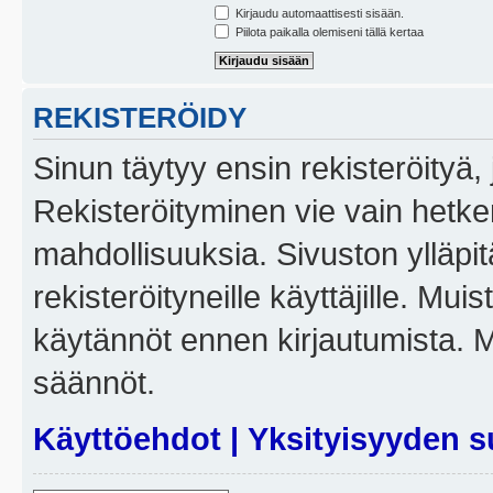
Kirjaudu automaattisesti sisään.
Piilota paikalla olemiseni tällä kertaa
REKISTERÖIDY
Sinun täytyy ensin rekisteröityä, j
Rekisteröityminen vie vain hetken
mahdollisuuksia. Sivuston ylläpit
rekisteröityneille käyttäjille. Mui
käytännöt ennen kirjautumista. 
säännöt.
Käyttöehdot
|
Yksityisyyden s