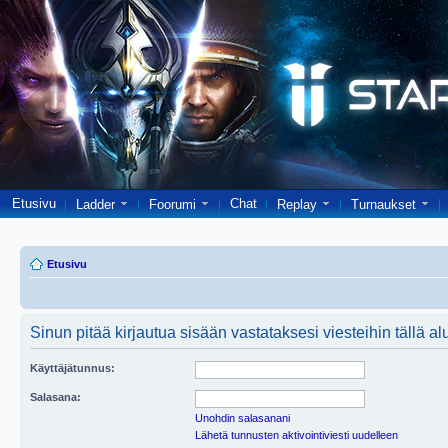
Etusivu
Chat
Ladder
Foorumi
Replay
Turnaukset
Etusivu
Sinun pitää kirjautua sisään vastataksesi viesteihin tällä al
Käyttäjätunnus:
Salasana:
Unohdin salasanani
Lähetä tunnusten aktivointiviesti uudelleen