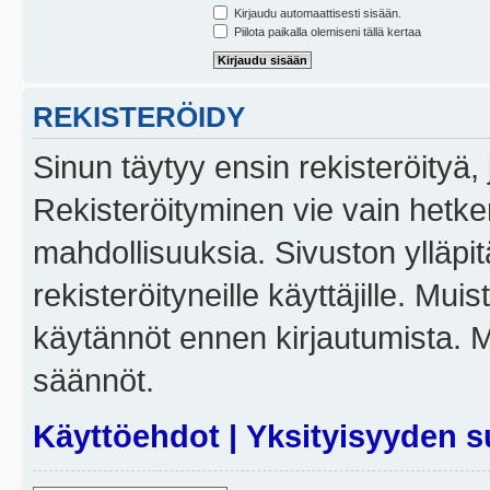
Kirjaudu automaattisesti sisään.
Piilota paikalla olemiseni tällä kertaa
REKISTERÖIDY
Sinun täytyy ensin rekisteröityä, j
Rekisteröityminen vie vain hetken
mahdollisuuksia. Sivuston ylläpit
rekisteröityneille käyttäjille. Mui
käytännöt ennen kirjautumista. 
säännöt.
Käyttöehdot
|
Yksityisyyden s