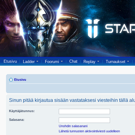
Etusivu
Chat
Ladder
Foorumi
Replay
Turnaukset
Etusivu
Sinun pitää kirjautua sisään vastataksesi viesteihin tällä al
Käyttäjätunnus:
Salasana:
Unohdin salasanani
Lähetä tunnusten aktivointiviesti uudelleen