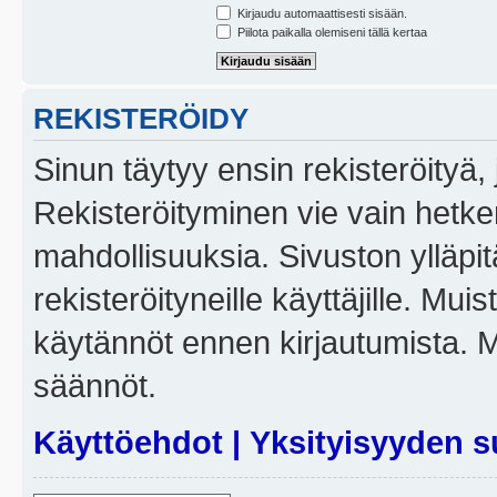
Kirjaudu automaattisesti sisään.
Piilota paikalla olemiseni tällä kertaa
REKISTERÖIDY
Sinun täytyy ensin rekisteröityä, j
Rekisteröityminen vie vain hetken
mahdollisuuksia. Sivuston ylläpit
rekisteröityneille käyttäjille. Mui
käytännöt ennen kirjautumista. 
säännöt.
Käyttöehdot
|
Yksityisyyden s