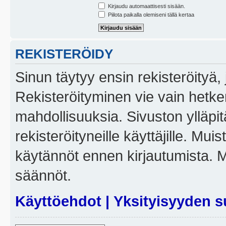
Kirjaudu automaattisesti sisään.
Piilota paikalla olemiseni tällä kertaa
REKISTERÖIDY
Sinun täytyy ensin rekisteröityä, j
Rekisteröityminen vie vain hetken
mahdollisuuksia. Sivuston ylläpit
rekisteröityneille käyttäjille. Mui
käytännöt ennen kirjautumista. 
säännöt.
Käyttöehdot
|
Yksityisyyden s