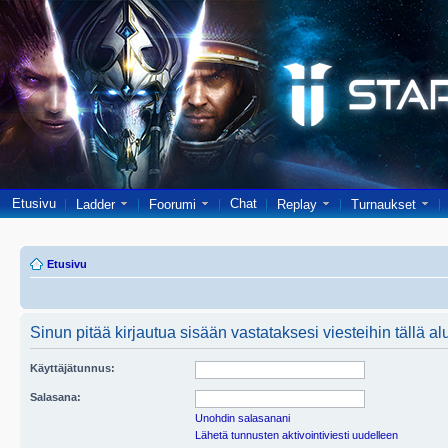
Etusivu
Chat
Ladder
Foorumi
Replay
Turnaukset
Etusivu
Sinun pitää kirjautua sisään vastataksesi viesteihin tällä al
Käyttäjätunnus:
Salasana:
Unohdin salasanani
Lähetä tunnusten aktivointiviesti uudelleen