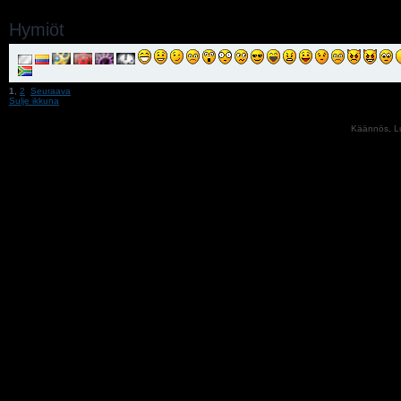
Hymiöt
1
,
2
Seuraava
Sulje ikkuna
Käännös, Lu