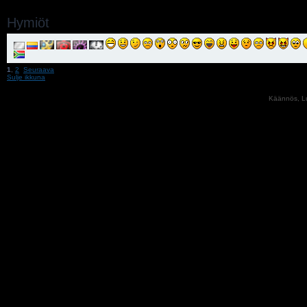
Hymiöt
1
,
2
Seuraava
Sulje ikkuna
Käännös, Lu