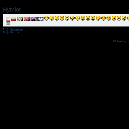
Hymiöt
1
,
2
Seuraava
Sulje ikkuna
Käännös, Lu