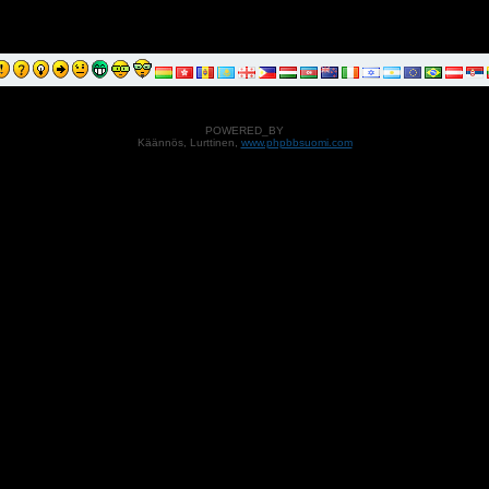
POWERED_BY
Käännös, Lurttinen,
www.phpbbsuomi.com