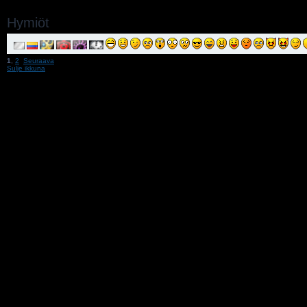
Hymiöt
1
,
2
Seuraava
Sulje ikkuna