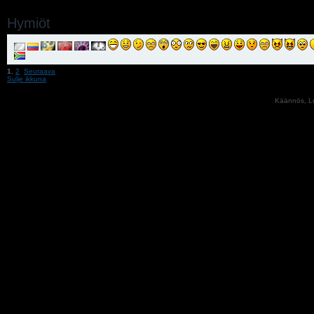
Hymiöt
1
,
2
Seuraava
Sulje ikkuna
Käännös, Lu