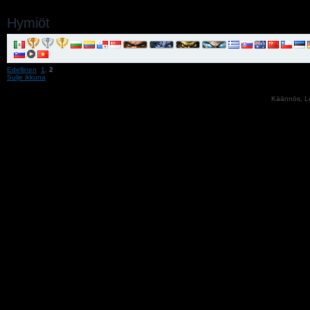
Hymiöt
Edellinen
1
,
2
Sulje ikkuna
Käännös, Lu