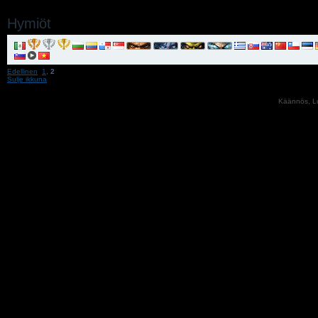
Hymiöt
Edellinen
1
,
2
Sulje ikkuna
Käännös, Lu