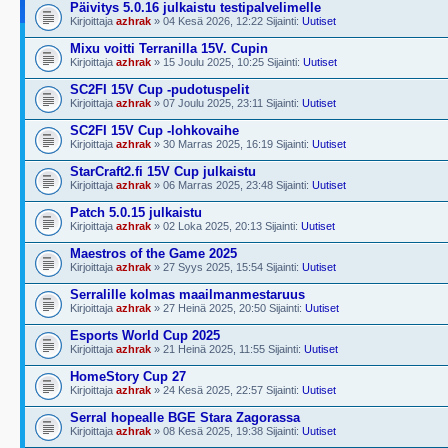
Päivitys 5.0.16 julkaistu testipalvelimelle
Kirjoittaja
azhrak
» 04 Kesä 2026, 12:22 Sijainti:
Uutiset
Mixu voitti Terranilla 15V. Cupin
Kirjoittaja
azhrak
» 15 Joulu 2025, 10:25 Sijainti:
Uutiset
SC2FI 15V Cup -pudotuspelit
Kirjoittaja
azhrak
» 07 Joulu 2025, 23:11 Sijainti:
Uutiset
SC2FI 15V Cup -lohkovaihe
Kirjoittaja
azhrak
» 30 Marras 2025, 16:19 Sijainti:
Uutiset
StarCraft2.fi 15V Cup julkaistu
Kirjoittaja
azhrak
» 06 Marras 2025, 23:48 Sijainti:
Uutiset
Patch 5.0.15 julkaistu
Kirjoittaja
azhrak
» 02 Loka 2025, 20:13 Sijainti:
Uutiset
Maestros of the Game 2025
Kirjoittaja
azhrak
» 27 Syys 2025, 15:54 Sijainti:
Uutiset
Serralille kolmas maailmanmestaruus
Kirjoittaja
azhrak
» 27 Heinä 2025, 20:50 Sijainti:
Uutiset
Esports World Cup 2025
Kirjoittaja
azhrak
» 21 Heinä 2025, 11:55 Sijainti:
Uutiset
HomeStory Cup 27
Kirjoittaja
azhrak
» 24 Kesä 2025, 22:57 Sijainti:
Uutiset
Serral hopealle BGE Stara Zagorassa
Kirjoittaja
azhrak
» 08 Kesä 2025, 19:38 Sijainti:
Uutiset