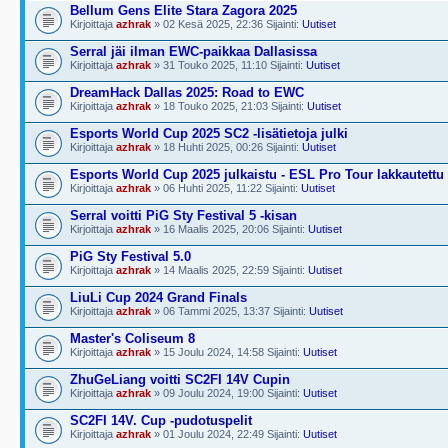
Bellum Gens Elite Stara Zagora 2025
Kirjoittaja
azhrak
» 02 Kesä 2025, 22:36 Sijainti:
Uutiset
Serral jäi ilman EWC-paikkaa Dallasissa
Kirjoittaja
azhrak
» 31 Touko 2025, 11:10 Sijainti:
Uutiset
DreamHack Dallas 2025: Road to EWC
Kirjoittaja
azhrak
» 18 Touko 2025, 21:03 Sijainti:
Uutiset
Esports World Cup 2025 SC2 -lisätietoja julki
Kirjoittaja
azhrak
» 18 Huhti 2025, 00:26 Sijainti:
Uutiset
Esports World Cup 2025 julkaistu - ESL Pro Tour lakkautettu
Kirjoittaja
azhrak
» 06 Huhti 2025, 11:22 Sijainti:
Uutiset
Serral voitti PiG Sty Festival 5 -kisan
Kirjoittaja
azhrak
» 16 Maalis 2025, 20:06 Sijainti:
Uutiset
PiG Sty Festival 5.0
Kirjoittaja
azhrak
» 14 Maalis 2025, 22:59 Sijainti:
Uutiset
LiuLi Cup 2024 Grand Finals
Kirjoittaja
azhrak
» 06 Tammi 2025, 13:37 Sijainti:
Uutiset
Master's Coliseum 8
Kirjoittaja
azhrak
» 15 Joulu 2024, 14:58 Sijainti:
Uutiset
ZhuGeLiang voitti SC2FI 14V Cupin
Kirjoittaja
azhrak
» 09 Joulu 2024, 19:00 Sijainti:
Uutiset
SC2FI 14V. Cup -pudotuspelit
Kirjoittaja
azhrak
» 01 Joulu 2024, 22:49 Sijainti:
Uutiset