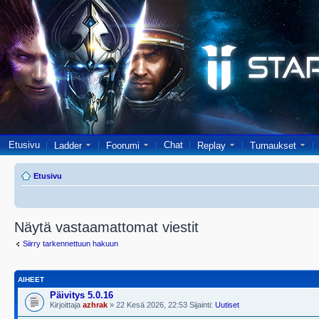
Etusivu
Chat
Ladder
Foorumi
Replay
Turnaukset
Etusivu
Näytä vastaamattomat viestit
Siirry tarkennettuun hakuun
AIHEET
Päivitys 5.0.16
Kirjoittaja
azhrak
» 22 Kesä 2026, 22:53 Sijainti:
Uutiset