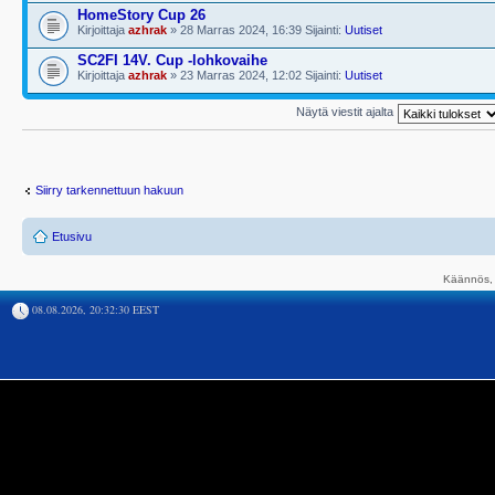
HomeStory Cup 26
Kirjoittaja
azhrak
» 28 Marras 2024, 16:39 Sijainti:
Uutiset
SC2FI 14V. Cup -lohkovaihe
Kirjoittaja
azhrak
» 23 Marras 2024, 12:02 Sijainti:
Uutiset
Näytä viestit ajalta
Siirry tarkennettuun hakuun
Etusivu
Käännös, 
08.08.2026, 20:32:30 EEST