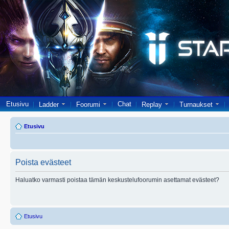
Etusivu
Chat
Ladder
Foorumi
Replay
Turnaukset
Etusivu
Poista evästeet
Haluatko varmasti poistaa tämän keskustelufoorumin asettamat evästeet?
Etusivu