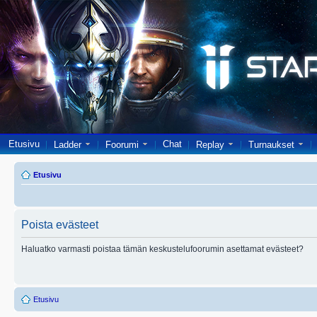
Etusivu
Chat
Ladder
Foorumi
Replay
Turnaukset
Etusivu
Poista evästeet
Haluatko varmasti poistaa tämän keskustelufoorumin asettamat evästeet?
Etusivu