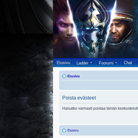
Etusivu
Chat
Ladder
Foorumi
Etusivu
Poista evästeet
Haluatko varmasti poistaa tämän keskusteluf
Etusivu