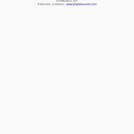
POWERED_BY
Käännös, Lurttinen,
www.phpbbsuomi.com