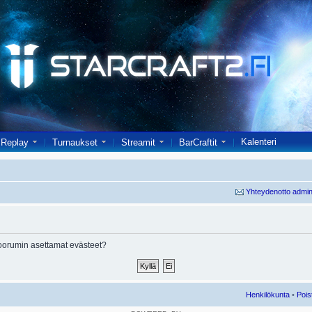
Kalenteri
Replay
Turnaukset
Streamit
BarCraftit
Yhteydenotto admin
oorumin asettamat evästeet?
Henkilökunta
•
Pois