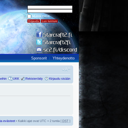
Muista minut
Sponsorit
Yhteydenotto
eihin
UKK
Rekisteröidy
Kirjaudu sisään
ta evästeet
• Kaikki ajat ovat UTC + 2 tuntia [
DST
]