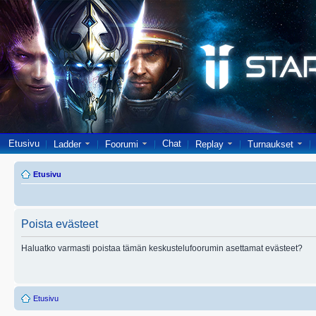
Etusivu
Chat
Ladder
Foorumi
Replay
Turnaukset
Etusivu
Poista evästeet
Haluatko varmasti poistaa tämän keskustelufoorumin asettamat evästeet?
Etusivu