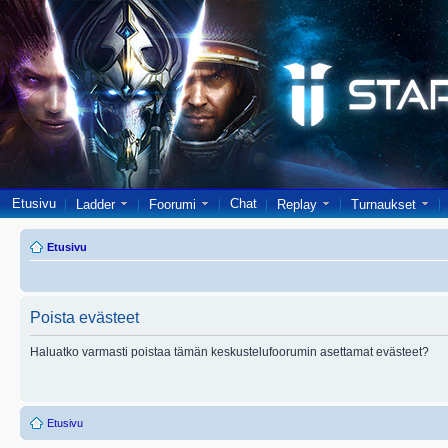
Etusivu
Chat
Ladder
Foorumi
Replay
Turnaukset
Etusivu
Poista evästeet
Haluatko varmasti poistaa tämän keskustelufoorumin asettamat evästeet?
Etusivu