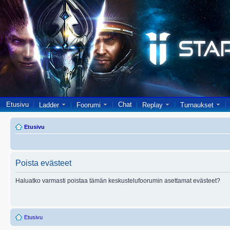
Etusivu
Chat
Ladder
Foorumi
Replay
Turnaukset
Etusivu
Poista evästeet
Haluatko varmasti poistaa tämän keskustelufoorumin asettamat evästeet?
Etusivu