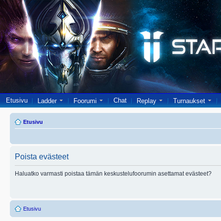
Etusivu
Chat
Ladder
Foorumi
Replay
Turnaukset
Etusivu
Poista evästeet
Haluatko varmasti poistaa tämän keskustelufoorumin asettamat evästeet?
Etusivu