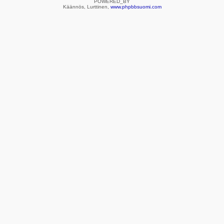
POWERED_BY
Käännös, Lurttinen,
www.phpbbsuomi.com