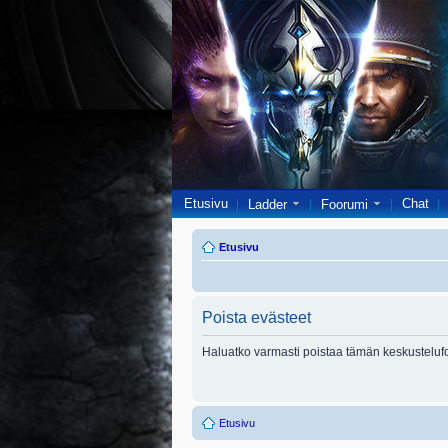
Etusivu
Chat
Ladder
Foorumi
Etusivu
Poista evästeet
Haluatko varmasti poistaa tämän keskusteluf
Etusivu