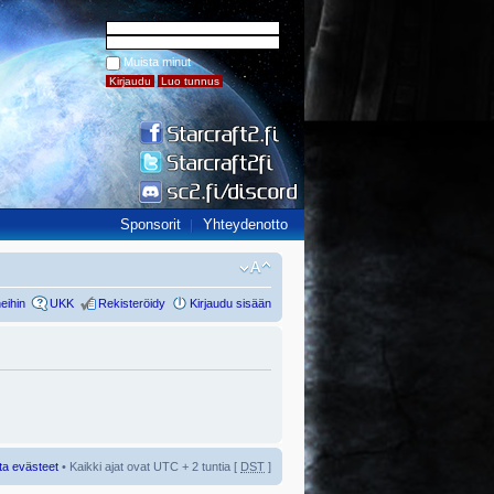
Muista minut
Sponsorit
Yhteydenotto
eihin
UKK
Rekisteröidy
Kirjaudu sisään
ta evästeet
• Kaikki ajat ovat UTC + 2 tuntia [
DST
]