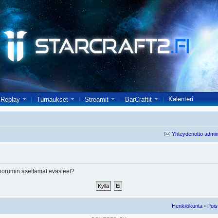
Kalenteri
Replay
Turnaukset
Streamit
BarCraftit
Yhteydenotto admin
oorumin asettamat evästeet?
Henkilökunta
•
Pois