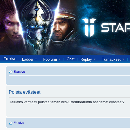
Etusivu
Chat
Ladder
Foorumi
Replay
Turnaukset
Etusivu
Poista evästeet
Haluatko varmasti poistaa tämän keskustelufoorumin asettamat evästeet?
Etusivu