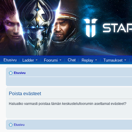
Etusivu
Chat
Ladder
Foorumi
Replay
Turnaukset
Etusivu
Poista evästeet
Haluatko varmasti poistaa tämän keskustelufoorumin asettamat evästeet?
Etusivu