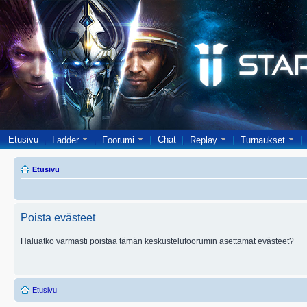
Etusivu
Chat
Ladder
Foorumi
Replay
Turnaukset
Etusivu
Poista evästeet
Haluatko varmasti poistaa tämän keskustelufoorumin asettamat evästeet?
Etusivu