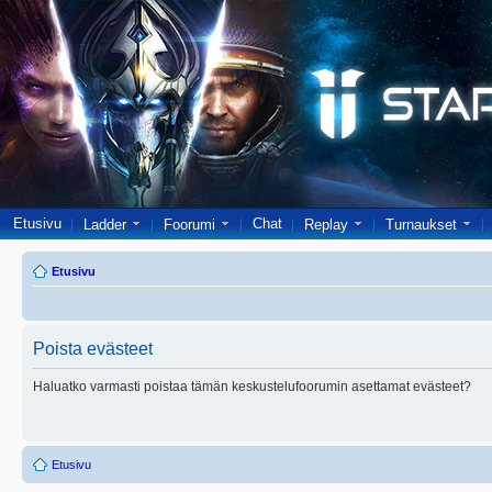
Etusivu
Chat
Ladder
Foorumi
Replay
Turnaukset
Etusivu
Poista evästeet
Haluatko varmasti poistaa tämän keskustelufoorumin asettamat evästeet?
Etusivu