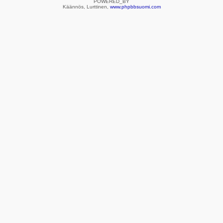
POWERED_BY
Käännös, Lurttinen,
www.phpbbsuomi.com