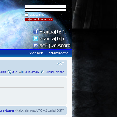
Muista minut
Sponsorit
Yhteydenotto
eihin
UKK
Rekisteröidy
Kirjaudu sisään
ta evästeet
• Kaikki ajat ovat UTC + 2 tuntia [
DST
]