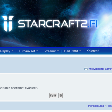
Kalenteri
Replay
Turnaukset
Streamit
BarCraftit
Yhteydenotto admin
oorumin asettamat evästeet?
Henkilökunta
•
Pois