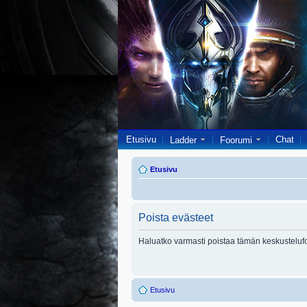
Etusivu
Chat
Ladder
Foorumi
Etusivu
Poista evästeet
Haluatko varmasti poistaa tämän keskusteluf
Etusivu