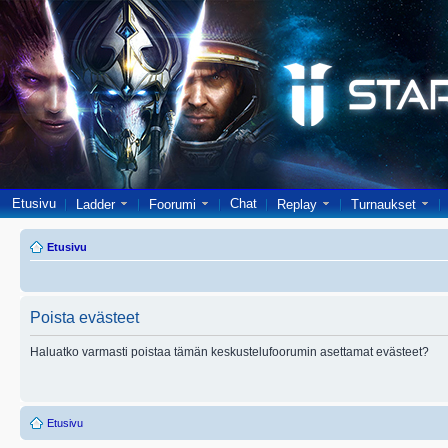
Etusivu
Chat
Ladder
Foorumi
Replay
Turnaukset
Etusivu
Poista evästeet
Haluatko varmasti poistaa tämän keskustelufoorumin asettamat evästeet?
Etusivu