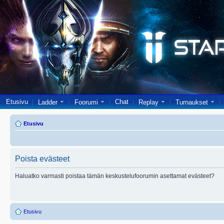
Etusivu
Chat
Ladder
Foorumi
Replay
Turnaukset
Etusivu
Poista evästeet
Haluatko varmasti poistaa tämän keskustelufoorumin asettamat evästeet?
Etusivu